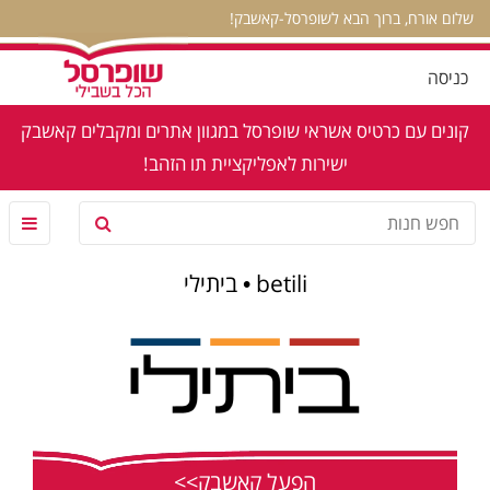
שלום אורח, ברוך הבא לשופרסל-קאשבק!
כניסה
קונים עם כרטיס אשראי שופרסל במגוון אתרים ומקבלים קאשבק
ישירות לאפליקציית תו הזהב!
betili • ביתילי
הפעל קאשבק>>