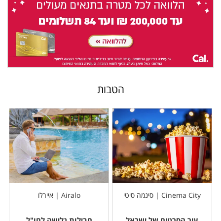
הטבות
Cinema City | סינמה סיטי
Airalo | איירלו
עיר הסרטים של ישראל
חבילות גלישה לחו"ל