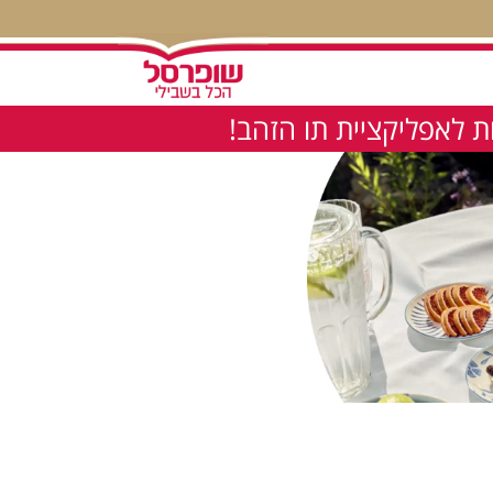
 לאפליקציית תו הזהב!