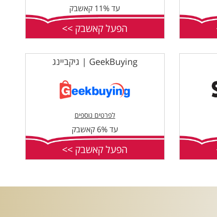
עד 11% קאשבק
הפעל קאשבק >>
GeekBuying | גיקביינג
לפרטים נוספים
עד 6% קאשבק
הפעל קאשבק >>