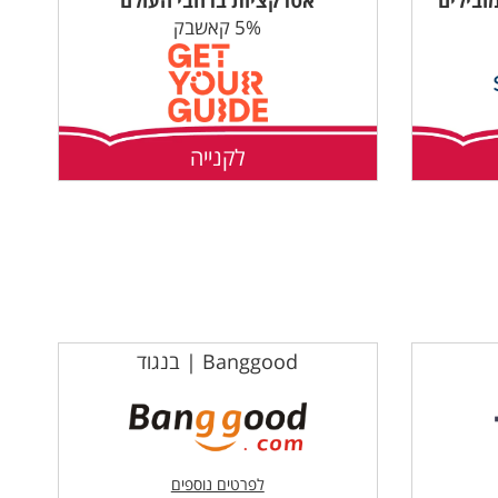
ובילים
אטרקציות ברחבי העולם
5% קאשבק
לקנייה
Banggood | בנגוד
לפרטים נוספים