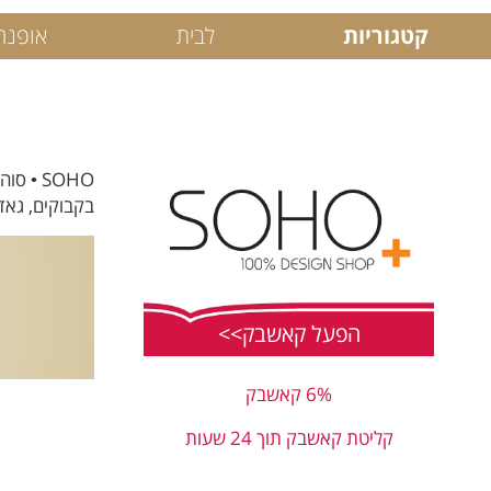
קטגוריות
לבית
אופנה
SOHO •
בקבוקים, גאדג'ט
הפעל קאשבק>>
6% קאשבק
קליטת קאשבק תוך 24 שעות