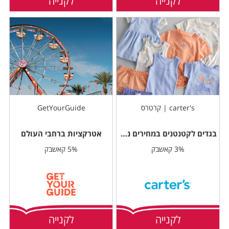
לקנייה
לקנייה
carter's | קרטרס
GetYourGuide
בגדים לקטנטנים במחירים נוחים
אטרקציות ברחבי העולם
3% קאשבק
5% קאשבק
לקנייה
לקנייה