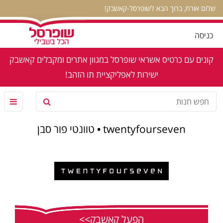
שלום אורח, ברוך הבא לשופרסל-קאשבק!
כניסה
קונים עם כרטיס אשראי שופרסל במגוון אתרים ומקבלים קאשבק
ישירות לאפליקציית תו הזהב!
twentyfourseven • טוונטי פור סבן
הפעל קאשבק>>