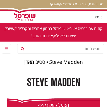
שלום אורח, ברוך הבא לשופרסל-קאשבק!
כניסה
קונים עם כרטיס אשראי שופרסל במגוון אתרים ומקבלים קאשבק
ישירות לאפליקציית תו הזהב!
Steve Madden • סטיב מאדן
הפעל קאשבק>>