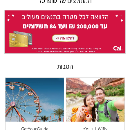
המומלצים של שופרסל
הטבות
Wifly | ווי פליי
GetYourGuide