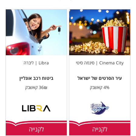
Cinema City | סינמה סיטי
Libra | ליברה
עיר הסרטים של ישראל
ביטוח רכב אונליין
4% קאשבק
36₪ קאשבק
לקנייה
לקנייה