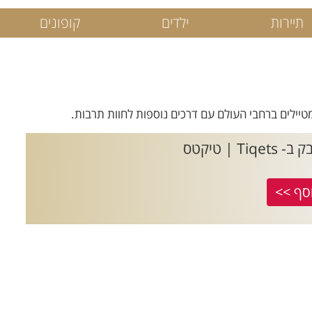
תיירות
ילדים
קופונים
| טיקטס
סף >>