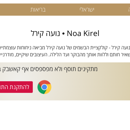
ישראלי
בריאות
Noa Kirel • נועה קירל
Noa Ki • נועה קירל - קולקציית הבשמים של נועה קירל מביאה ניחוחות עוצ
יר חותם וללוות אותך מהבוקר ועד הלילה. העיצובים שיקיים, מודרניים
מתקינים תוסף ולא מפספסים אף קאשבק ב- Noa Kirel | נועה ק
להתקנת התו