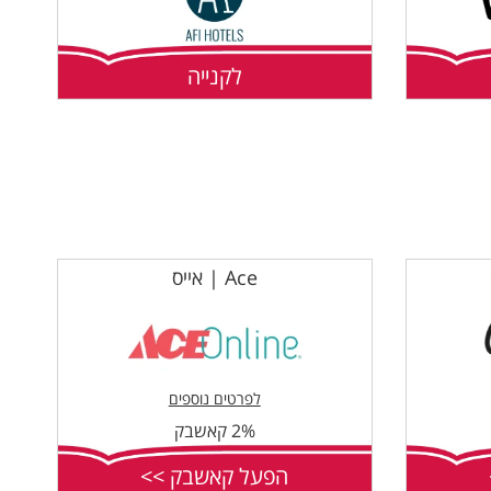
לקנייה
Ace | אייס
לפרטים נוספים
2% קאשבק
הפעל קאשבק >>