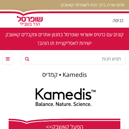
שלום אורח, ברוך הבא לשופרסל-קאשבק!
כניסה
קונים עם כרטיס אשראי שופרסל במגוון אתרים ומקבלים קאשבק
ישירות לאפליקציית תו הזהב!
Kamedis • קמדיס
הפעל קאשבק>>