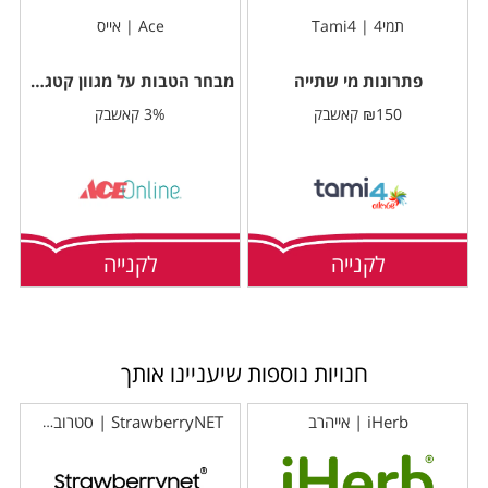
תמי4 | Tami4
Ace | אייס
פתרונות מי שתייה
מבחר הטבות על מגוון קטגוריות
₪150 קאשבק
3% קאשבק
לקנייה
לקנייה
חנויות נוספות שיעניינו אותך
iHerb | אייהרב
StrawberryNET | סטרוברינט