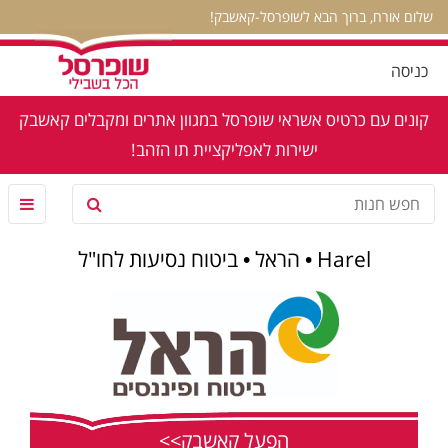
שלום אורח, ברוך הבא לשופרסל-קאשבק!
כניסה
קונים עם כרטיס אשראי שופרסל במגוון אתרים ומקבלים קאשבק
ישירות לאפליקציית תו הזהב!
Harel • הראל • ביטוח נסיעות לחו"ל
הפעל קאשבק>>