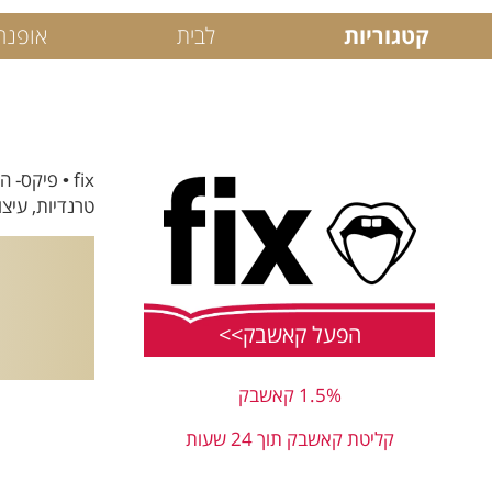
קטגוריות
לבית
אופנה
fix • פיקס
טרנדיות, עיצ
הפעל קאשבק>>
1.5% קאשבק
קליטת קאשבק תוך 24 שעות