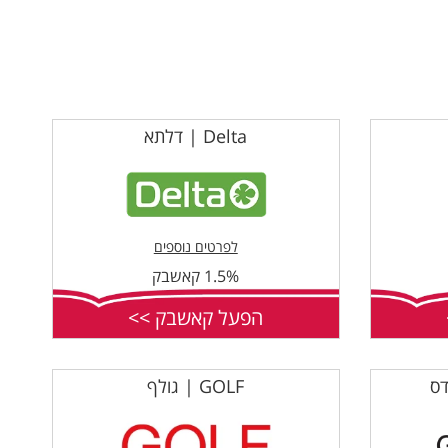
Delta | דלתא
לפרטים נוספים
1.5% קאשבק
הפעל קאשבק >>
GOLF | גולף