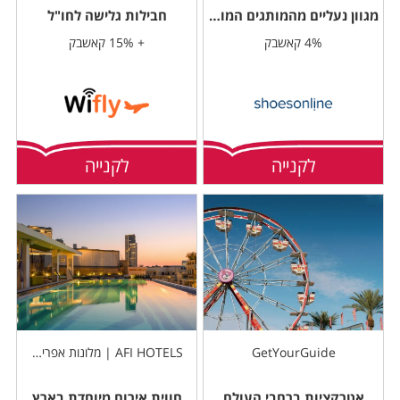
מגוון נעליים מהמותגים המובילים
חבילות גלישה לחו"ל
4% קאשבק
+ 15% קאשבק
לקנייה
לקנייה
GetYourGuide
AFI HOTELS | מלונות אפריקה ישראל
אטרקציות ברחבי העולם
חווית אירוח מיוחדת בארץ