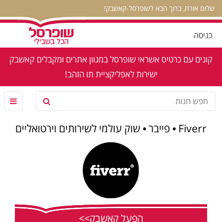
שלום אורח, ברוך הבא לשופרסל-קאשבק!
כניסה
קונים עם כרטיס אשראי שופרסל במגוון אתרים ומקבלים קאשבק
ישירות לאפליקציית תו הזהב!
Fiverr • פייבר • שוק עולמי לשירותים וירטואליים
הפעל קאשבק>>