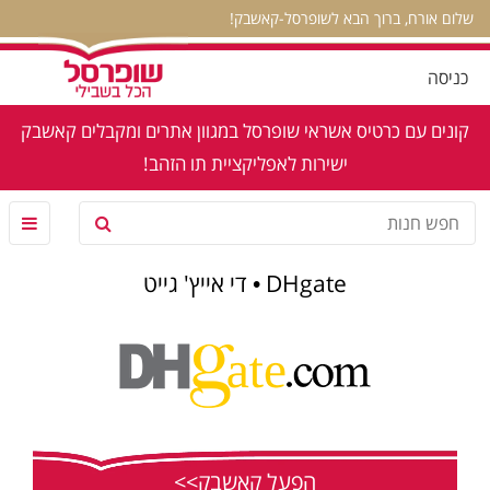
שלום אורח, ברוך הבא לשופרסל-קאשבק!
כניסה
קונים עם כרטיס אשראי שופרסל במגוון אתרים ומקבלים קאשבק
ישירות לאפליקציית תו הזהב!
DHgate • די אייץ' גייט
הפעל קאשבק>>